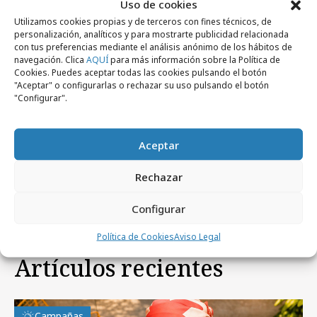
Uso de cookies
Utilizamos cookies propias y de terceros con fines técnicos, de
personalización, analíticos y para mostrarte publicidad relacionada
con tus preferencias mediante el análisis anónimo de los hábitos de
navegación. Clica
AQUÍ
para más información sobre la Política de
Cookies. Puedes aceptar todas las cookies pulsando el botón
"Aceptar" o configurarlas o rechazar su uso pulsando el botón
"Configurar".
viernes, 14 de julio 2023
Aceptar
Subway lanza su campaña más grande
apelando a El Quijote
Rechazar
Configurar
Política de Cookies
Aviso Legal
Artículos recientes
Campañas