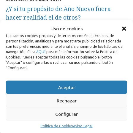
¿Y si tu propósito de Año Nuevo fuera
hacer realidad el de otros?
Uso de cookies
Utilizamos cookies propias y de terceros con fines técnicos, de
Campañas
personalización, analíticos y para mostrarte publicidad relacionada
con tus preferencias mediante el análisis anónimo de los hábitos de
navegación. Clica
AQUÍ
para más información sobre la Política de
Cookies. Puedes aceptar todas las cookies pulsando el botón
"Aceptar" o configurarlas o rechazar su uso pulsando el botón
"Configurar".
Aceptar
Rechazar
Configurar
miércoles, 27 de noviembre 2019
Política de Cookies
Aviso Legal
Down España lanza una campaña por una