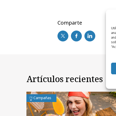
Comparte
Uti
ana
aná
sob
"Ac
Artículos recientes
Campañas