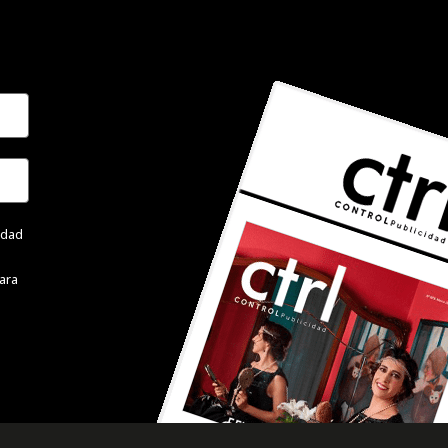
cidad
ara