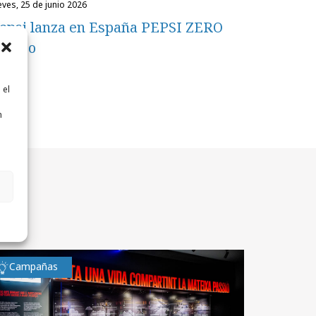
ueves, 25 de junio 2026
epsi lanza en España PEPSI ZERO
ango
 el
n
n
Campañas