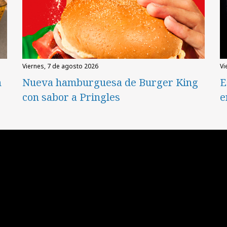
viernes, 7 de agosto 2026
v
n
Nueva hamburguesa de Burger King
E
con sabor a Pringles
e