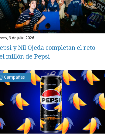
eves, 9 de julio 2026
epsi y Nil Ojeda completan el reto
el millón de Pepsi
Campañas