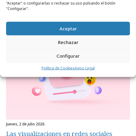
"Aceptar" o configurarlas o rechazar su uso pulsando el botón
miércoles, 22 de julio 2026
"Configurar".
1 de cada 4 usuarios de redes compra
directamente dentro de ellas
Aceptar
Formación y estudios
Rechazar
Configurar
Política de Cookies
Aviso Legal
jueves, 2 de julio 2026
Las visualizaciones en redes sociales