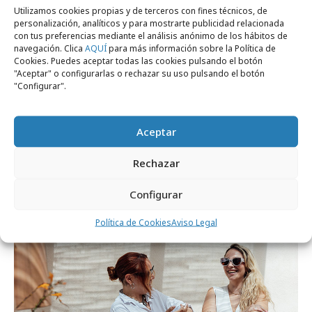
Utilizamos cookies propias y de terceros con fines técnicos, de
personalización, analíticos y para mostrarte publicidad relacionada
con tus preferencias mediante el análisis anónimo de los hábitos de
navegación. Clica
AQUÍ
para más información sobre la Política de
Cookies. Puedes aceptar todas las cookies pulsando el botón
"Aceptar" o configurarlas o rechazar su uso pulsando el botón
"Configurar".
Aceptar
lunes, 22 de junio 2026
Toallas gigantes de Babaria dan la
Rechazar
bienvenida al verano
Configurar
Campañas
Política de Cookies
Aviso Legal