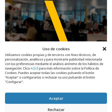
Uso de cookies
Utilizamos cookies propias y de terceros con fines técnicos, de
lunes, 26 de enero 2026
personalización, analíticos y para mostrarte publicidad relacionada
TBWA y DDB se integran en una nueva
con tus preferencias mediante el análisis anónimo de los hábitos de
navegación. Clica
AQUÍ
para más información sobre la Política de
TBWA en España
Cookies. Puedes aceptar todas las cookies pulsando el botón
"Aceptar" o configurarlas o rechazar su uso pulsando el botón
"Configurar".
Campañas
Aceptar
Rechazar