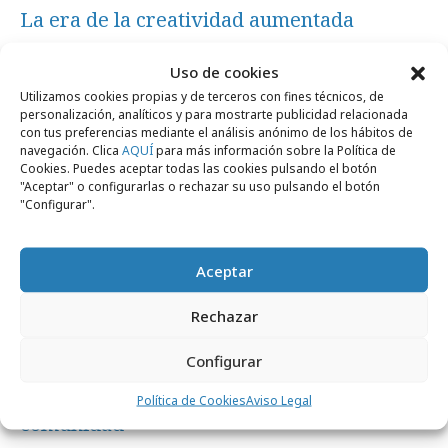
La era de la creatividad aumentada
Uso de cookies
Formación y estudios
Utilizamos cookies propias y de terceros con fines técnicos, de
personalización, analíticos y para mostrarte publicidad relacionada
con tus preferencias mediante el análisis anónimo de los hábitos de
navegación. Clica
AQUÍ
para más información sobre la Política de
Cookies. Puedes aceptar todas las cookies pulsando el botón
"Aceptar" o configurarlas o rechazar su uso pulsando el botón
"Configurar".
Aceptar
Rechazar
Configurar
miércoles, 15 de julio 2026
La nueva fórmula del éxito creativo: IA +
Política de Cookies
Aviso Legal
comunidad