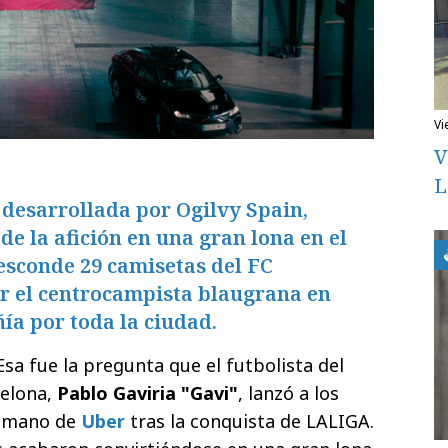
v
V
L
desarrollada por Ogilvy Spain,
de la afición en una gran lona en el
esconde 29 camisetas del FC
r el centrocampista blaugrana en
ía por toda la ciudad.
sa fue la pregunta que el futbolista del
celona,
Pablo Gaviria "Gavi"
, lanzó a los
la mano de
Uber
tras la conquista de LALIGA.