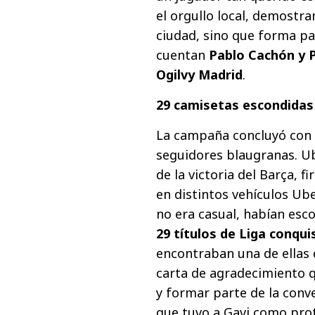
el orgullo local, demostr
ciudad, sino que forma par
cuentan
Pablo Cachón y P
Ogilvy Madrid
.
29 camisetas escondidas
La campaña concluyó con 
seguidores blaugranas. U
de la victoria del Barça, 
en distintos vehículos Ub
no era casual, habían es
29 títulos de Liga conqui
encontraban una de ellas
carta de agradecimiento q
y formar parte de la conve
que tuvo a Gavi como pro