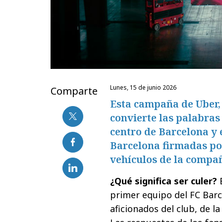
lunes, 15 de junio 2026
Comparte
Esta campaña de Uber, 
convierte las palabras 
centro de Barcelona y 
Barcelona firmadas po
vehículos de la compañ
¿Qué significa ser culer?
E
primer equipo del FC Bar
aficionados del club, de 