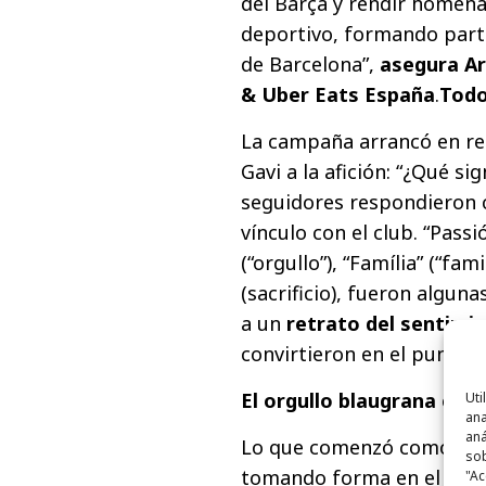
del Barça y rendir homena
deportivo, formando parte 
de Barcelona”,
asegura A
& Uber Eats España
.
Todo
La campaña arrancó en re
Gavi a la afición: “¿Qué sig
seguidores respondieron 
vínculo con el club. “Passió
(“orgullo”), “Família” (“fami
(sacrificio), fueron algun
a un
retrato del sentimi
convirtieron en el punto 
El orgullo blaugrana en 
Uti
ana
aná
Lo que comenzó como una 
sob
tomando forma en el cent
"Ac