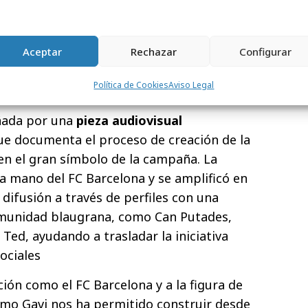
at
en la que transformó su logotipo en la
ró algunas de las palabras compartidas por
creada junto al futbolista Gavi, convirtió
Aceptar
Rechazar
Configurar
 de la campaña, regalando al espacio
Política de Cookies
Aviso Legal
tiva de lo que significa ser culer.
ñada por una
pieza audiovisual
ue documenta el proceso de creación de la
en el gran símbolo de la campaña. La
la mano del FC Barcelona y se amplificó en
difusión a través de perfiles con una
omunidad blaugrana, como Can Putades,
Ted, ayudando a trasladar la iniciativa
sociales
ción como el FC Barcelona y a la figura de
omo Gavi nos ha permitido construir desde