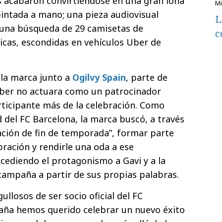
s acabaron convirtiéndose en una gran lona
pintada a mano; una pieza audiovisual
L
 una búsqueda de 29 camisetas de
c
cas, escondidas en vehículos Uber de
r la marca junto a
Ogilvy Spain
, parte de
Uber no actuara como un patrocinador
ticipante más de la celebración. Como
d del FC Barcelona, la marca buscó, a través
ción de fin de temporada”, formar parte
bración y rendirle una oda a ese
 cediendo el protagonismo a Gavi y a la
 campaña a partir de sus propias palabras.
llosos de ser socio oficial del FC
aña hemos querido celebrar un nuevo éxito