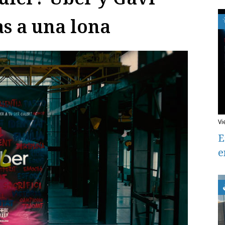
as a una lona
v
E
e