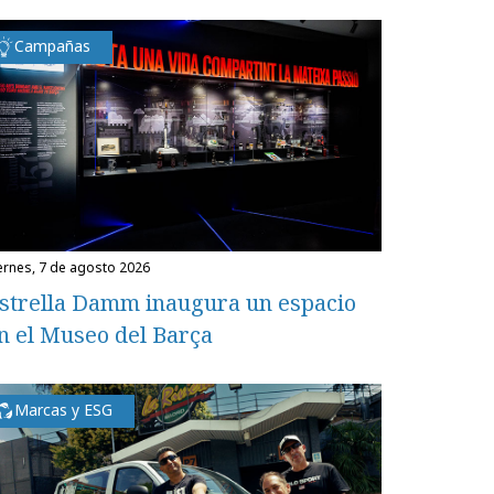
Campañas
iernes, 7 de agosto 2026
strella Damm inaugura un espacio
n el Museo del Barça
Marcas y ESG