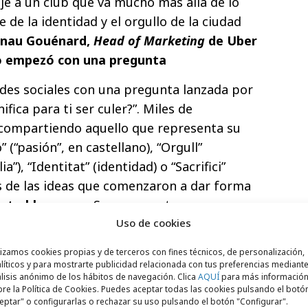
je a un club que va mucho más allá de lo
de la identidad y el orgullo de la ciudad
rnau Gouénard,
Head of Marketing
de Uber
 empezó con una pregunta
des sociales con una pregunta lanzada por
nifica para ti ser culer?”. Miles de
compartiendo aquello que representa su
” (“pasión”, en castellano), “Orgull”
lia”), “Identitat” (identidad) o “Sacrifici”
as de las ideas que comenzaron a dar forma
ento blaugrana
. Sus respuestas se
de partida creativo para la campaña.
Uso de cookies
un mural
lizamos cookies propias y de terceros con fines técnicos, de personalización,
líticos y para mostrarte publicidad relacionada con tus preferencias mediante
lisis anónimo de los hábitos de navegación. Clica
AQUÍ
para más informació
conversación en redes sociales acabó
re la Política de Cookies. Puedes aceptar todas las cookies pulsando el botó
ro de Barcelona. Uber instaló una
gran
eptar" o configurarlas o rechazar su uso pulsando el botón "Configurar".