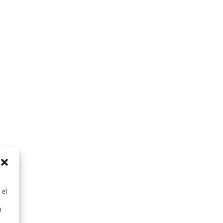
 el
n
n