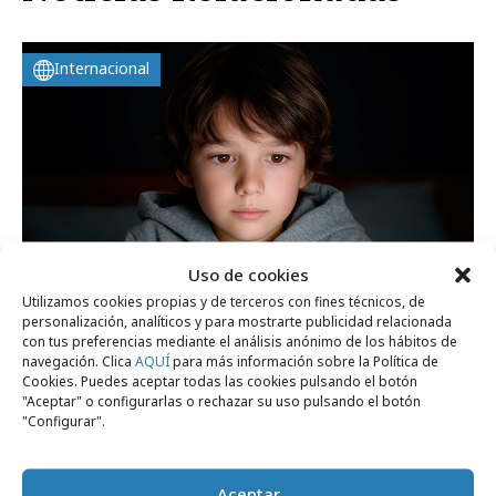
Internacional
Uso de cookies
Utilizamos cookies propias y de terceros con fines técnicos, de
personalización, analíticos y para mostrarte publicidad relacionada
con tus preferencias mediante el análisis anónimo de los hábitos de
viernes, 24 de julio 2026
navegación. Clica
AQUÍ
para más información sobre la Política de
Cookies. Puedes aceptar todas las cookies pulsando el botón
Francia aprueba la prohibición de las
"Aceptar" o configurarlas o rechazar su uso pulsando el botón
"Configurar".
redes sociales a menores de 15 años
Aceptar