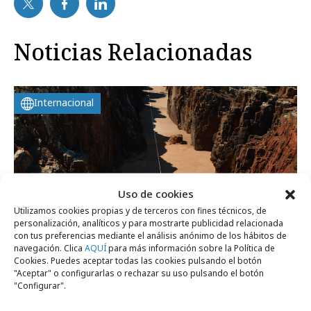
Noticias Relacionadas
Internacional
Uso de cookies
Utilizamos cookies propias y de terceros con fines técnicos, de
personalización, analíticos y para mostrarte publicidad relacionada
con tus preferencias mediante el análisis anónimo de los hábitos de
navegación. Clica
AQUÍ
para más información sobre la Política de
Cookies. Puedes aceptar todas las cookies pulsando el botón
"Aceptar" o configurarlas o rechazar su uso pulsando el botón
miércoles, 3 de junio 2026
"Configurar".
Todas las líneas conducen a Roland Garros