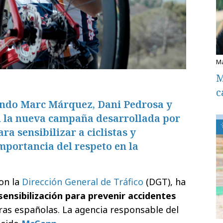
M
c
ndo Marc Márquez, Dani Pedrosa y
 la nueva campaña desarrollada por
a sensibilizar a ciclistas y
mportancia del respeto en la
con la
Dirección General de Tráfico
(DGT), ha
ensibilización para prevenir accidentes
ras españolas. La agencia responsable del