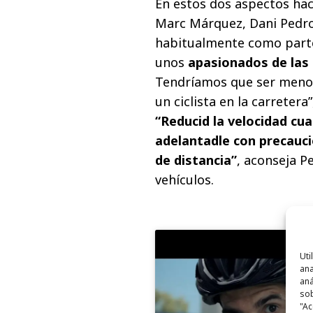
En estos dos aspectos ha
Marc Márquez, Dani Pedros
habitualmente como parte
unos
apasionados de las 
Tendríamos que ser meno
un ciclista en la carreter
“Reducid la velocidad cua
adelantadle con precauc
de distancia”
, aconseja P
vehículos.
Uti
ana
aná
sob
"Ac