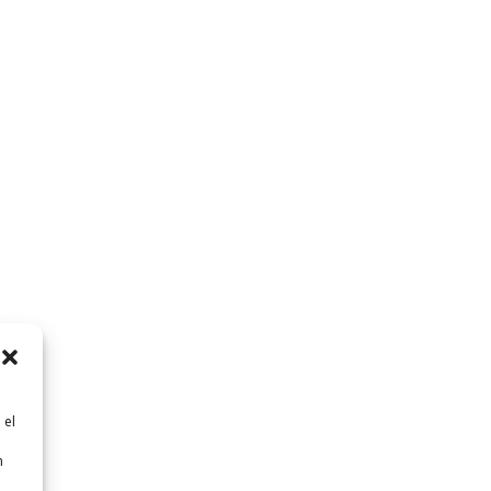
 el
n
n