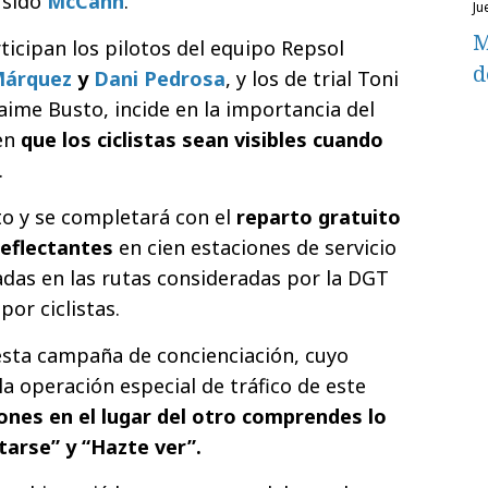
 sido
McCann
.
ju
M
ticipan los pilotos del equipo Repsol
d
Márquez
y
Dani Pedrosa
, y los de trial Toni
aime Busto, incide en la importancia del
 en
que los ciclistas sean visibles cuando
.
to y se completará con el
reparto gratuito
reflectantes
en cien estaciones de servicio
das en las rutas consideradas por la DGT
or ciclistas.
esta campaña de concienciación, cuyo
a operación especial de tráfico de este
nes en el lugar del otro comprendes lo
arse” y “Hazte ver”.