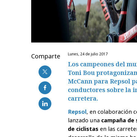
lunes, 24 de julio 2017
Comparte
Los campeones del mu
Toni Bou protagonizan
McCann para Repsol par
conductores sobre la i
carretera.
Repsol
, en colaboración 
lanzado una
campaña de s
de ciclistas
en las carrete