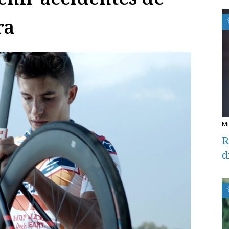
ra
R
d