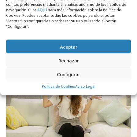
con tus preferencias mediante el análisis anónimo de los hábitos de
navegación. Clica
AQUÍ
para más información sobre la Política de
Cookies. Puedes aceptar todas las cookies pulsando el botón
viernes, 28 de abril 2017
"Aceptar" o configurarlas o rechazar su uso pulsando el botón
Mindshare ficha a catorce nuevos
"Configurar".
profesionales
Aceptar
Campañas
Rechazar
Configurar
Política de Cookies
Aviso Legal