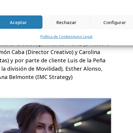
da por un
spot digital de 45”
, una versión
án verse en Youtube, Instagram, Facebook
, Tik Tok y campaña display.
Aceptar
Rechazar
Configurar
esponsable de la cuenta está formado por
Política de Cookies
Aviso Legal
neral Creativa)
, Amanda Muñiz (Directora
Ramón Caba (Director Creativo) y Carolina
as) y por parte de cliente Luis de la Peña
la división de Movilidad), Esther Alonso,
Ana Belmonte (IMC Strategy)