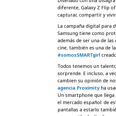
Diseñado con una bisagra 
diferente, Galaxy Z Flip 
capturar, compartir y vivi
La campaña digital para 
Samsung tiene como prota
además de ser una de las c
cine, también es una de 
#somosSMARTgirl
creado
Todos tenemos un talento
sorprende. E incluso, a ve
cambien su opinión de nos
agencia Proximity
ha usad
Un smartphone que llega 
el mercado español: de est
pantallas a estarlo tambi