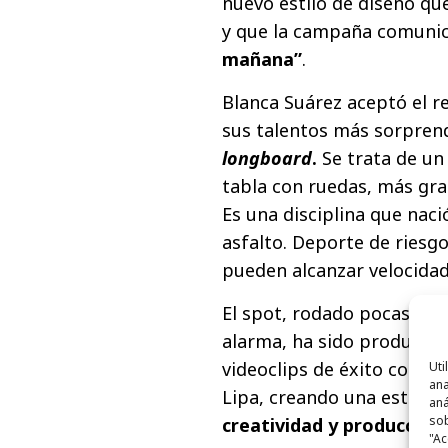
nuevo estilo de diseño qu
y que la campaña comunic
mañana”
.
Blanca Suárez aceptó el r
sus talentos más sorpren
longboard
.
Se trata de un
tabla con ruedas, más gr
Es una disciplina que nació
asfalto. Deporte de riesg
pueden alcanzar velocidad
El spot, rodado pocas hor
alarma, ha sido producid
videoclips de éxito como 
Uti
ana
Lipa, creando una estrec
aná
sob
creatividad y producción
.
"Ac