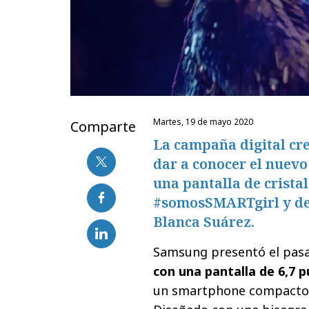
martes, 19 de mayo 2020
Comparte
La campaña digital cr
dar a conocer el nuev
una pantalla de crista
#somosSMARTgirl y desv
Blanca Suárez.
Samsung presentó el pas
con una pantalla de 6,7 
un smartphone compacto 