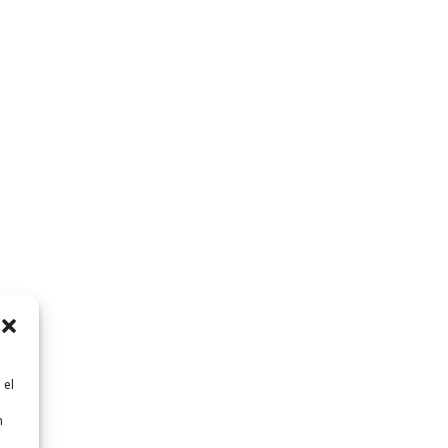
 el
n
n