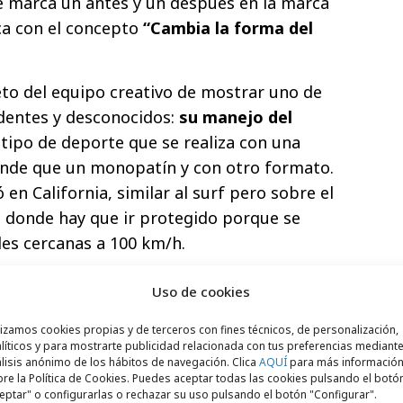
e marca un antes y un después en la marca
a con el concepto
“Cambia la forma del
eto del equipo creativo de mostrar uno de
dentes y desconocidos:
su manejo del
 tipo de deporte que se realiza con una
ande que un monopatín y con otro formato.
 en California, similar al surf pero sobre el
o donde hay que ir protegido porque se
es cercanas a 100 km/h.
as antes de la declaración del estado de
Uso de cookies
o por la productora Canada, responsable de
Malamente (Rosalía) o el último de Dua
lizamos cookies propias y de terceros con fines técnicos, de personalización,
líticos y para mostrarte publicidad relacionada con tus preferencias mediante
ha colaboración para mezclar
estrategia,
lisis anónimo de los hábitos de navegación. Clica
AQUÍ
para más informació
re la Política de Cookies. Puedes aceptar todas las cookies pulsando el botó
eptar" o configurarlas o rechazar su uso pulsando el botón "Configurar".