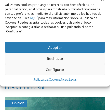
Utilizamos cookies propias y de terceros con fines técnicos, de
Campañas
personalización, analíticos y para mostrarte publicidad relacionada
con tus preferencias mediante el análisis anónimo de los hábitos de
navegación. Clica
AQUÍ
para más información sobre la Política de
Cookies. Puedes aceptar todas las cookies pulsando el botón
"Aceptar" o configurarlas o rechazar su uso pulsando el botón
"Configurar".
Aceptar
Rechazar
Configurar
martes, 15 de julio 2025
“Furia”, la nueva serie de HBO Max, toma
Política de Cookies
Aviso Legal
la estación de Sol
Opinión