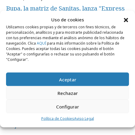
Bupa, la matriz de Sanitas, lanza "Express
Your Health"
Uso de cookies
Utilizamos cookies propias y de terceros con fines técnicos, de
personalización, analíticos y para mostrarte publicidad relacionada
Campañas
con tus preferencias mediante el análisis anónimo de los hábitos de
navegación. Clica
AQUÍ
para más información sobre la Política de
Cookies. Puedes aceptar todas las cookies pulsando el botón
"Aceptar" o configurarlas o rechazar su uso pulsando el botón
"Configurar".
Aceptar
Rechazar
Configurar
martes, 13 de enero 2026
Sanitas lanza la campaña de publicidad "Tu
Política de Cookies
Aviso Legal
mejor versión"