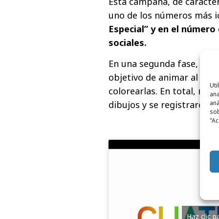
Esta campaña, de carácte
uno de los números más i
Especial” y en el número
sociales.
En una segunda fase, se 
objetivo de animar al públ
Uti
colorearlas. En total, má
ana
dibujos y se registraron m
aná
sob
"Ac
Haz clic 