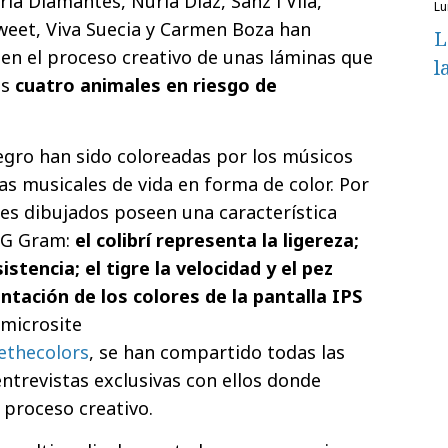
ía Diamantes, Nuria Díaz, Sanz i Vila,
l
weet, Viva Suecia y Carmen Boza han
L
en el proceso creativo de unas láminas que
l
as
cuatro animales en riesgo de
egro han sido coloreadas por los músicos
as musicales de vida en forma de color. Por
les dibujados poseen una característica
LG Gram:
el colibrí representa la ligereza;
istencia; el tigre la velocidad y el pez
tación de los colores de la pantalla IPS
 microsite
thecolors
, se han compartido todas las
ntrevistas exclusivas con ellos donde
 proceso creativo.