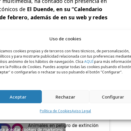
r multimedia, ha contado con presencia en
cónicos de
El Duende, en su “Calendario
 de febrero, además de en su web y redes
creó un
concurso en redes sociales
con el
Uso de cookies
ico final a descargarse las láminas y
lizamos cookies propias y de terceros con fines técnicos, de personalización,
s de 600 personas participaron con sus
líticos y para mostrarte publicidad relacionada con tus preferencias mediante
ás de 50.000 interacciones y likes.
lisis anónimo de los hábitos de navegación. Clica
AQUÍ
para más informació
re la Política de Cookies. Puedes aceptar todas las cookies pulsando el botó
eptar" o configurarlas o rechazar su uso pulsando el botón "Configurar".
Aceptar
Rechazar
Configurar
Política de Cookies
Aviso Legal
para aceptar cookies de marketing