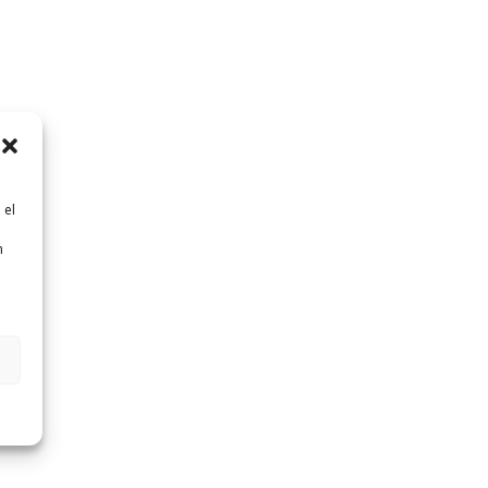
 el
n
n