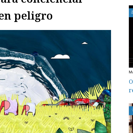
en peligro
O
r