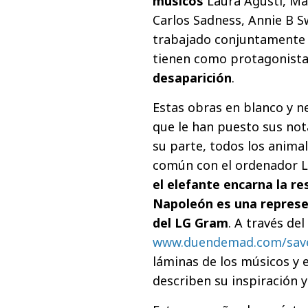
músicos
Laura Agustí, Mar
Carlos Sadness, Annie B S
trabajado conjuntamente 
tienen como protagonist
desaparición
.
Estas obras en blanco y n
que le han puesto sus not
su parte, todos los anima
común con el ordenador 
el elefante encarna la res
Napoleón es una represen
del LG Gram
. A través del
www.duendemad.com/save
láminas de los músicos y e
describen su inspiración y