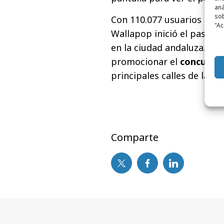
aná
sob
Con 110.077 usuarios en M
"Ac
Wallapop inició el pasad
en la ciudad andaluza. Una
promocionar el
concurso
principales calles de la ci
Comparte