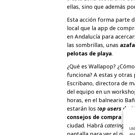
ellas, sino que además pod
Esta acción forma parte 
local que la app de compr
en Andalucía para acercar
las sombrillas, unas
azafa
pelotas de playa
.
¿Qué es Wallapop? ¿Cómo 
funciona? A estas y otra
Escribano, directora de 
del equipo en un workshop
horas, en el balneario Bañ
estarán los
t
op users
de M
consejos de compra y ve
ciudad. Habrá
catering
, mú
Uti
pantalla para ver el parti
ana