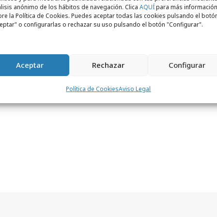
lisis anónimo de los hábitos de navegación. Clica
AQUÍ
para más informació
re la Política de Cookies. Puedes aceptar todas las cookies pulsando el botó
álaga y 302.243 productos a la venta,
eptar" o configurarlas o rechazar su uso pulsando el botón "Configurar".
o martes esta campaña de Street Marketing
 furgoneta visitó la zona universitaria para
 #WallaSummer
. Hoy recorrerá las
Aceptar
Rechazar
Configurar
udad.
Política de Cookies
Aviso Legal