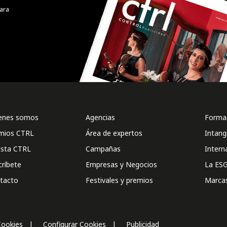
ara
enes somos
Agencias
Formac
mios CTRL
Área de expertos
Intang
ista CTRL
Campañas
Intern
críbete
Empresas y Negocios
La ESG
tacto
Festivales y premios
Marca
Cookies
Configurar Cookies
Publicidad