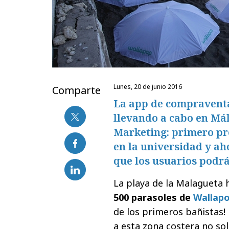
lunes, 20 de junio 2016
Comparte
La app de compraventa
llevando a cabo en Má
Marketing: primero p
en la universidad y ah
que los usuarios podrá
La playa de la Malagueta 
500 parasoles de
Wallap
de los primeros bañistas!
a esta zona costera no so