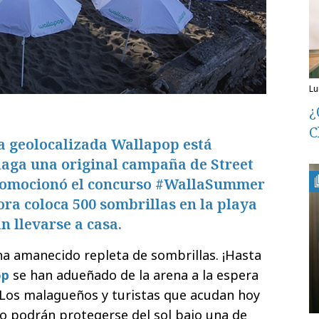
l
¿
C
 geolocalizada Wallapop está
laga una original campaña de Street
romocionó el concurso #WallaSummer
ora coloca 500 sombrillas en la playa
n llevarse a casa.
ha amanecido repleta de sombrillas. ¡Hasta
op
se han adueñado de la arena a la espera
 Los malagueños y turistas que acudan hoy
lo podrán protegerse del sol bajo una de