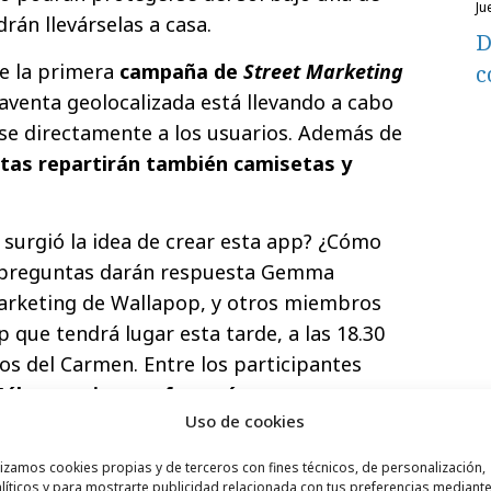
ju
rán llevárselas a casa.
D
de la primera
campaña de
Street Marketing
c
aventa geolocalizada está llevando a cabo
se directamente a los usuarios. Además de
tas repartirán también camisetas y
surgió la idea de crear esta app? ¿Cómo
s preguntas darán respuesta Gemma
marketing de Wallapop, y otros miembros
 que tendrá lugar esta tarde, a las 18.30
os del Carmen. Entre los participantes
álaga, quienes ofrecerán trucos y
Uso de cookies
nta
, y los principales
influencers
de la
sica en directo a cargo de un DJ y una
lizamos cookies propias y de terceros con fines técnicos, de personalización,
do de la selección española.
líticos y para mostrarte publicidad relacionada con tus preferencias mediante