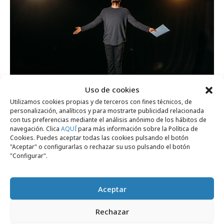
Uso de cookies
Utilizamos cookies propias y de terceros con fines técnicos, de
viernes, 28 de abril 2023
personalización, analíticos y para mostrarte publicidad relacionada
con tus preferencias mediante el análisis anónimo de los hábitos de
Se buscan actores comprometidos contra
navegación. Clica
AQUÍ
para más información sobre la Política de
Cookies. Puedes aceptar todas las cookies pulsando el botón
la intolerancia
"Aceptar" o configurarlas o rechazar su uso pulsando el botón
"Configurar".
Campañas
Aceptar
Rechazar