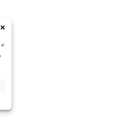
 el
n
n