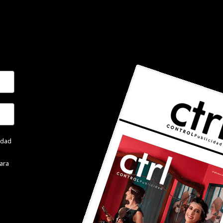
cidad
ara