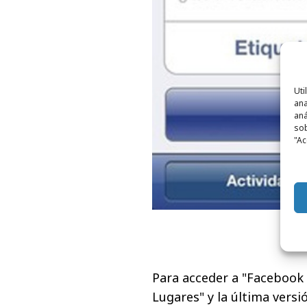
Uti
ana
aná
sob
"Ac
Para acceder
a "
Facebook 
Lugares" y la última versi