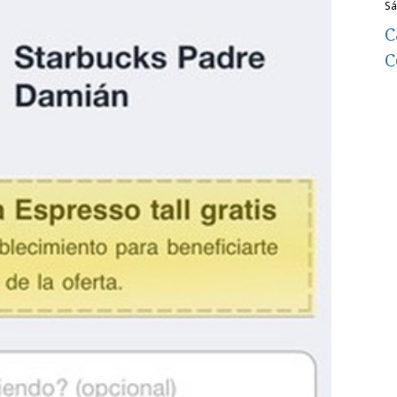
s
C
C