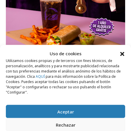
Uso de cookies
viernes, 24 de julio 2026
Utilizamos cookies propias y de terceros con fines técnicos, de
personalización, analíticos y para mostrarte publicidad relacionada
Taco Bell lanza “el primer aguacate que
con tus preferencias mediante el análisis anónimo de los hábitos de
ayuda a pagar una casa”
navegación. Clica
AQUÍ
para más información sobre la Política de
Cookies. Puedes aceptar todas las cookies pulsando el botón
"Aceptar" o configurarlas o rechazar su uso pulsando el botón
"Configurar".
Campañas
Aceptar
Rechazar