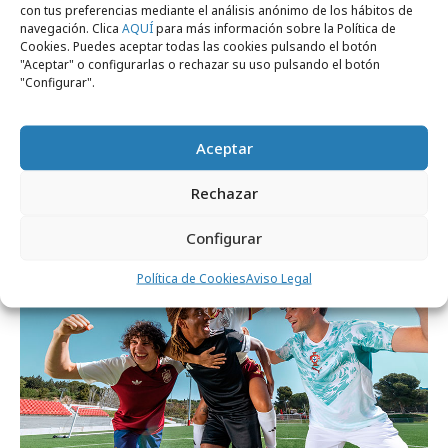
con tus preferencias mediante el análisis anónimo de los hábitos de
navegación. Clica
AQUÍ
para más información sobre la Política de
Cookies. Puedes aceptar todas las cookies pulsando el botón
"Aceptar" o configurarlas o rechazar su uso pulsando el botón
"Configurar".
viernes, 22 de mayo 2026
Aceptar
Agencias creativas: suben salarios y
mejora la satisfacción de empleados
Rechazar
Configurar
Campañas
Política de Cookies
Aviso Legal