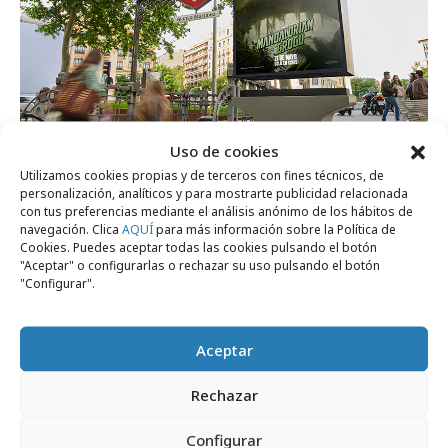
Uso de cookies
Utilizamos cookies propias y de terceros con fines técnicos, de
personalización, analíticos y para mostrarte publicidad relacionada
viernes, 22 de mayo 2026
con tus preferencias mediante el análisis anónimo de los hábitos de
La Fuerza de Star Wars llega a las calles
navegación. Clica
AQUÍ
para más información sobre la Política de
Cookies. Puedes aceptar todas las cookies pulsando el botón
de Madrid con un mupi flotante
"Aceptar" o configurarlas o rechazar su uso pulsando el botón
"Configurar".
Campañas
Aceptar
Rechazar
Configurar