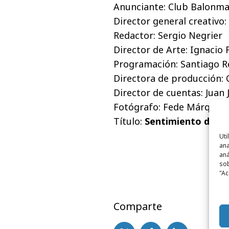
Anunciante: Club Balonm
Director general creativo:
Redactor: Sergio Negrier
Director de Arte: Ignacio
Programación: Santiago R
Directora de producción: 
Director de cuentas: Juan
Fotógrafo: Fede Márquez
Título:
Sentimiento de fa
Uti
ana
aná
sob
"Ac
Comparte