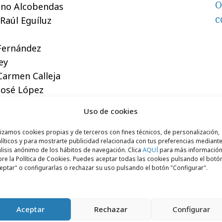
O
ano Alcobendas
c
 Raúl Eguíluz
 Fernández
ey
Carmen Calleja
 José López
Uso de cookies
milia
lizamos cookies propias y de terceros con fines técnicos, de personalización,
líticos y para mostrarte publicidad relacionada con tus preferencias mediante
lisis anónimo de los hábitos de navegación. Clica
AQUÍ
para más informació
re la Política de Cookies. Puedes aceptar todas las cookies pulsando el botó
eptar" o configurarlas o rechazar su uso pulsando el botón "Configurar".
Aceptar
Rechazar
Configurar