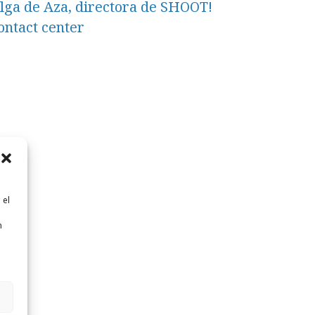
lga de Aza, directora de SHOOT!
ontact center
 el
n
n