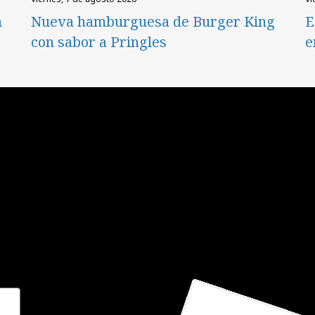
n
Nueva hamburguesa de Burger King
E
con sabor a Pringles
e