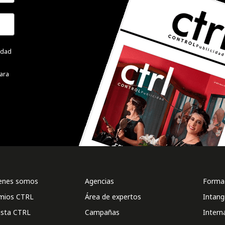
cidad
ara
enes somos
Agencias
Formac
mios CTRL
Área de expertos
Intang
ista CTRL
Campañas
Intern