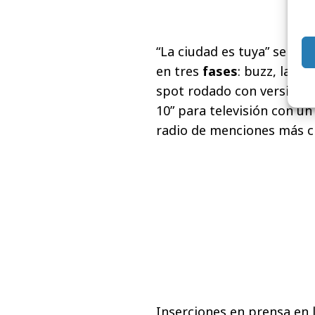
“La ciudad es tuya” será e
en tres
fases
: buzz, lanz
spot rodado con versiones d
10” para televisión con u
radio de menciones más ci
Inserciones en prensa en 