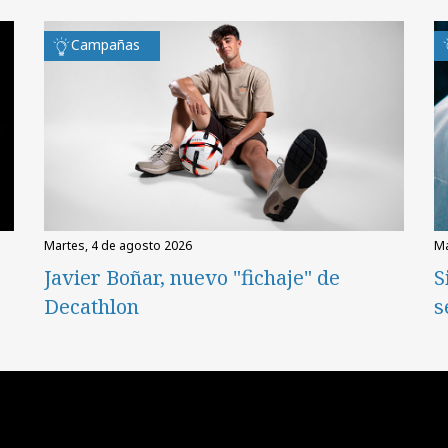
Campañas
martes, 4 de agosto 2026
Javier Boñar, nuevo "fichaje" de
S
Decathlon
s