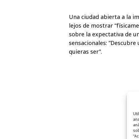
Una ciudad abierta a la im
lejos de mostrar “físicam
sobre la expectativa de u
sensacionales: “Descubre 
quieras ser”.
Uti
ana
aná
sob
"Ac