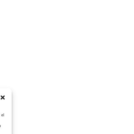
 el
n
n