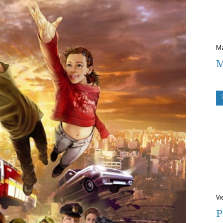
M
v
P