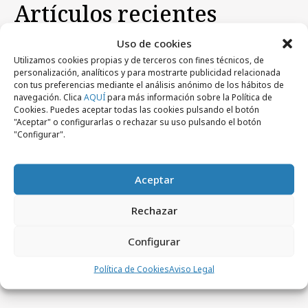
Artículos recientes
Uso de cookies
Empresas y Negocios
Utilizamos cookies propias y de terceros con fines técnicos, de
personalización, analíticos y para mostrarte publicidad relacionada
con tus preferencias mediante el análisis anónimo de los hábitos de
navegación. Clica
AQUÍ
para más información sobre la Política de
Cookies. Puedes aceptar todas las cookies pulsando el botón
"Aceptar" o configurarlas o rechazar su uso pulsando el botón
"Configurar".
Aceptar
Rechazar
Configurar
jueves, 6 de agosto 2026
De patrimonio histórico a activo cultural y
Política de Cookies
Aviso Legal
económico