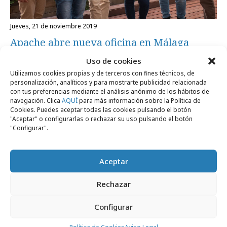
jueves, 21 de noviembre 2019
Apache abre nueva oficina en Málaga
Uso de cookies
Utilizamos cookies propias y de terceros con fines técnicos, de
Formación y estudios
personalización, analíticos y para mostrarte publicidad relacionada
con tus preferencias mediante el análisis anónimo de los hábitos de
navegación. Clica
AQUÍ
para más información sobre la Política de
Cookies. Puedes aceptar todas las cookies pulsando el botón
"Aceptar" o configurarlas o rechazar su uso pulsando el botón
"Configurar".
Aceptar
Rechazar
Configurar
viernes, 8 de noviembre 2019
El 74% de los compradores móviles busca
Política de Cookies
Aviso Legal