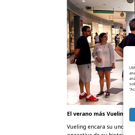
Uti
ana
aná
sob
"Ac
El verano más Vueling
Vueling encara su undéci