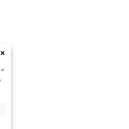
 el
n
n