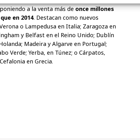
La compañía realizará más de 60.000 vuelos
 poniendo a la venta más de
once millones
 que en 2014
. Destacan como nuevos
 Verona o Lampedusa en Italia; Zaragoza en
ngham y Belfast en el Reino Unido; Dublín
Holanda; Madeira y Algarve en Portugal;
abo Verde; Yerba, en Túnez; o Cárpatos,
efalonia en Grecia.