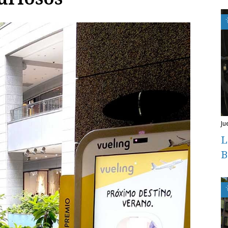
j
L
B