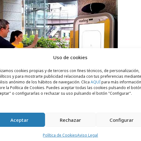
Uso de cookies
lizamos cookies propias y de terceros con fines técnicos, de personalización,
líticos y para mostrarte publicidad relacionada con tus preferencias mediante
lisis anónimo de los hábitos de navegación. Clica
AQUÍ
para más informació
re la Política de Cookies. Puedes aceptar todas las cookies pulsando el botó
eptar" o configurarlas o rechazar su uso pulsando el botón "Configurar".
Aceptar
Rechazar
Configurar
ma temporada de verano con la mayor
Política de Cookies
Aviso Legal