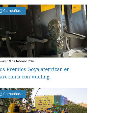
Campañas
ueves, 19 de febrero 2026
os Premios Goya aterrizan en
arcelona con Vueling
Campañas