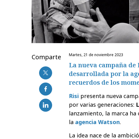
martes, 21 de noviembre 2023
Comparte
La nueva campaña de L
desarrollada por la ag
recuerdos de los mome
Risi
presenta nueva campa
por varias generaciones:
L
lanzamiento, la marca ha c
la
agencia Watson
.
La idea nace de la ambici