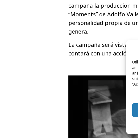
campaña la producción mus
“Moments” de Adolfo Vallej
personalidad propia de u
genera.
La campaña será vista en
contará con una acción de
Uti
ana
aná
sob
"Ac