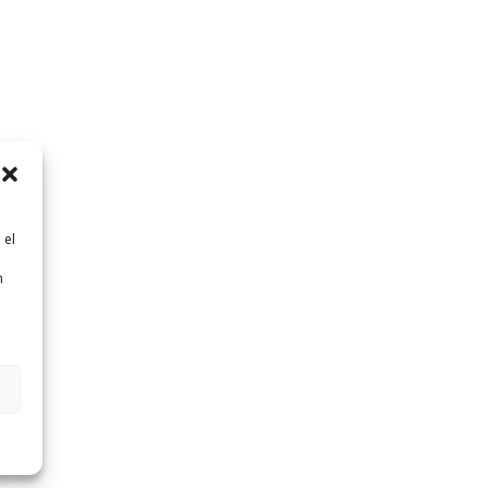
 el
n
n