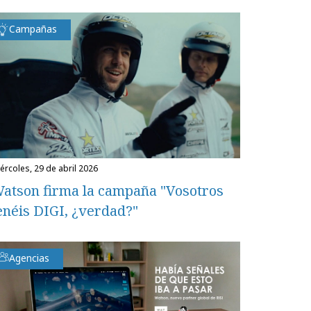
Campañas
miércoles, 29 de abril 2026
atson firma la campaña "Vosotros
enéis DIGI, ¿verdad?"
Agencias