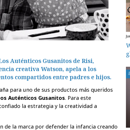
j
W
g
os Auténticos Gusanitos de Risi,
encia creativa Watson, apela a los
ntos compartidos entre padres e hijos.
ña para uno de sus productos más queridos
os Auténticos Gusanitos
. Para este
onfiado la estrategia y la creatividad a
ón de la marca por defender la infancia creando