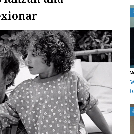
exionar
W
t