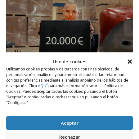
Uso de cookies
Utilizamos cookies propias y de terceros con fines técnicos, de
martes, 26 de noviembre 2024
personalización, analíticos y para mostrarte publicidad relacionada
Worten desmonta los falsos descuentos del
con tus preferencias mediante el análisis anónimo de los hábitos de
navegación. Clica
AQUÍ
para más información sobre la Política de
Black Friday
Cookies. Puedes aceptar todas las cookies pulsando el botón
"Aceptar" o configurarlas o rechazar su uso pulsando el botón
"Configurar".
Agencias
Aceptar
Rechazar