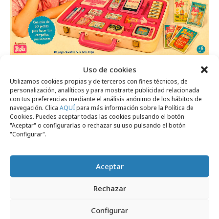
lunes, 29 de junio 2026
Uso de cookies
Publicidad de la Srta. Pepis
Utilizamos cookies propias y de terceros con fines técnicos, de
personalización, analíticos y para mostrarte publicidad relacionada
con tus preferencias mediante el análisis anónimo de los hábitos de
navegación. Clica
AQUÍ
para más información sobre la Política de
Área de expertos
Cookies. Puedes aceptar todas las cookies pulsando el botón
"Aceptar" o configurarlas o rechazar su uso pulsando el botón
"Configurar".
Aceptar
Rechazar
Configurar