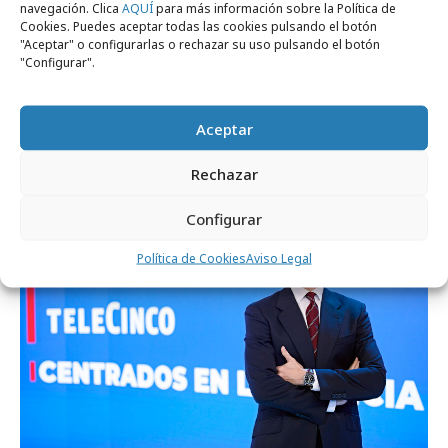
navegación. Clica
AQUÍ
para más información sobre la Política de
Cookies. Puedes aceptar todas las cookies pulsando el botón
"Aceptar" o configurarlas o rechazar su uso pulsando el botón
"Configurar".
domingo, 28 de julio 2024
El nuevo Santiago Bernabéu llega a EA
Aceptar
Sports FC 25
Rechazar
Medios
Configurar
Política de Cookies
Aviso Legal