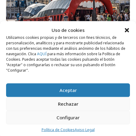
Uso de cookies
Utilizamos cookies propias y de terceros con fines técnicos, de
martes, 15 de julio 2025
personalización, analíticos y para mostrarte publicidad relacionada
con tus preferencias mediante el análisis anónimo de los hábitos de
“Furia”, la nueva serie de HBO Max, toma
navegación. Clica
AQUÍ
para más información sobre la Política de
la estación de Sol
Cookies. Puedes aceptar todas las cookies pulsando el botón
"Aceptar" o configurarlas o rechazar su uso pulsando el botón
"Configurar".
Opinión
Aceptar
Rechazar
Configurar
Política de Cookies
Aviso Legal