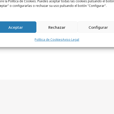
re la Política de Cookies. Puedes aceptar todas las cookies pulsando el botó
desarrollo del producto asegurarán la
eptar" o configurarlas o rechazar su uso pulsando el botón "Configurar".
entas y funciones adicionales
para
de publicistas y editores.
Aceptar
Rechazar
Configurar
Política de Cookies
Aviso Legal