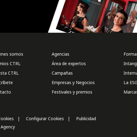
enes somos
Agencias
Formac
mios CTRL
Área de expertos
Intang
ista CTRL
Campañas
Intern
críbete
Empresas y Negocios
La ESG
tacto
Festivales y premios
Marca
Cookies
Configurar Cookies
Publicidad
l Agency