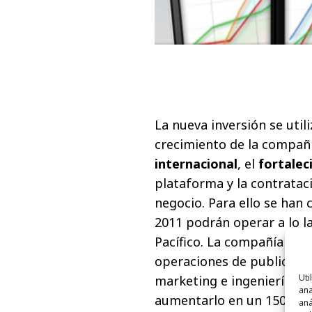
La nueva inversión se util
crecimiento de la compañí
internacional
, el
fortalec
plataforma y la contrataci
negocio. Para ello se han
2011 podrán operar a lo l
Pacífico. La compañía hará
operaciones de publicidad
Uti
marketing e ingeniería co
ana
aumentarlo en un 150% du
aná