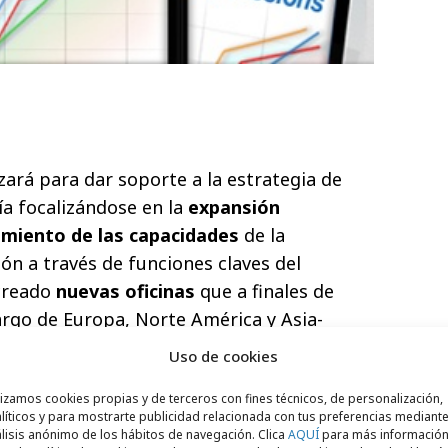
izará para dar soporte a la estrategia de
a focalizándose en la
expansión
imiento de las capacidades
de la
ón a través de funciones claves del
 creado
nuevas oficinas
que a finales de
argo de Europa, Norte América y Asia-
 una serie de contratos a través de sus
Uso de cookies
, desarrollo de productos, funciones de
lizamos cookies propias y de terceros con fines técnicos, de personalización,
n un número ya fijado de trabajadores para
líticos y para mostrarte publicidad relacionada con tus preferencias mediante
rante los próximos doce meses. Las
lisis anónimo de los hábitos de navegación. Clica
AQUÍ
para más informació