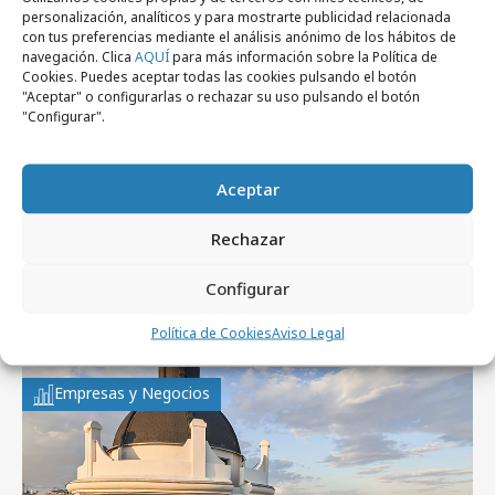
personalización, analíticos y para mostrarte publicidad relacionada
con tus preferencias mediante el análisis anónimo de los hábitos de
Noticias Relacionadas
navegación. Clica
AQUÍ
para más información sobre la Política de
Cookies. Puedes aceptar todas las cookies pulsando el botón
"Aceptar" o configurarlas o rechazar su uso pulsando el botón
"Configurar".
jueves, 11 de octubre 2012
Empresas y Negocios
Alcorta & Friends
Aceptar
Rechazar
Configurar
Artículos recientes
Política de Cookies
Aviso Legal
Empresas y Negocios