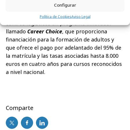
Configurar
un plan de pensiones de la compañía. Amazon
también ofrece a los empleados de sus
Política de Cookies
Aviso Legal
centros logísticos un programa innovador
llamado
Career Choice
, que proporciona
financiación para la formación de adultos y
que ofrece el pago por adelantado del 95% de
la matrícula y las tasas asociadas hasta 8.000
euros en cuatro años para cursos reconocidos
a nivel nacional.
Comparte