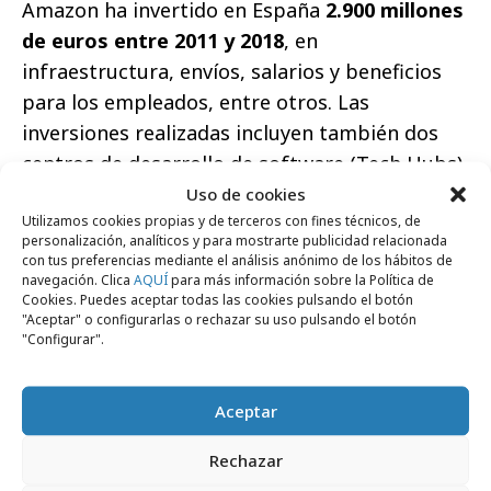
Amazon ha invertido en España
2.900 millones
de euros entre 2011 y 2018
, en
infraestructura, envíos, salarios y beneficios
para los empleados, entre otros. Las
inversiones realizadas incluyen también dos
centros de desarrollo de software (Tech Hubs)
en Madrid y Barcelona que, a finales de 2019,
Uso de cookies
Utilizamos cookies propias y de terceros con fines técnicos, de
empleaban en total a cerca de 300 ingenieros,
personalización, analíticos y para mostrarte publicidad relacionada
desarrolladores de software, científicos de
con tus preferencias mediante el análisis anónimo de los hábitos de
navegación. Clica
AQUÍ
para más información sobre la Política de
datos, expertos en aprendizaje automático e
Cookies. Puedes aceptar todas las cookies pulsando el botón
inteligencia artificial. Solo en 2019, Amazon
"Aceptar" o configurarlas o rechazar su uso pulsando el botón
"Configurar".
creó 2.200 empleos, aumentando su fuerza
laboral a 7.000 empleados fijos en España.
Aceptar
Amazon ofrece un paquete completo de
beneficios, que incluye seguro médico privado
Rechazar
desde el primer día, descuento de empleado y