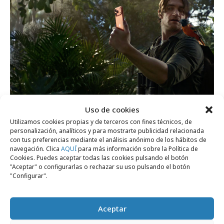
jueves, 26 de febrero 2026
Uso de cookies
Orange anuncia facilidades para adquirir
Utilizamos cookies propias y de terceros con fines técnicos, de
personalización, analíticos y para mostrarte publicidad relacionada
el iPhone 17 Pro
con tus preferencias mediante el análisis anónimo de los hábitos de
navegación. Clica
AQUÍ
para más información sobre la Política de
Cookies. Puedes aceptar todas las cookies pulsando el botón
La ESG de las marcas a examen
"Aceptar" o configurarlas o rechazar su uso pulsando el botón
"Configurar".
Aceptar