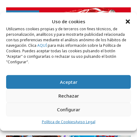
Campañas
Uso de cookies
Utilizamos cookies propias y de terceros con fines técnicos, de
personalización, analíticos y para mostrarte publicidad relacionada
con tus preferencias mediante el análisis anónimo de los hábitos de
navegación. Clica
AQUÍ
para más información sobre la Política de
Cookies. Puedes aceptar todas las cookies pulsando el botón
"Aceptar" o configurarlas o rechazar su uso pulsando el botón
"Configurar".
Aceptar
Rechazar
viernes, 17 de julio 2026
Configurar
España estrena en primicia europea el
Política de Cookies
Aviso Legal
nuevo diseño de Coca-Cola