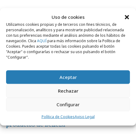
Marcas y ESG
Uso de cookies
Utilizamos cookies propias y de terceros con fines técnicos, de
personalización, analíticos y para mostrarte publicidad relacionada
con tus preferencias mediante el análisis anónimo de los hábitos de
navegación. Clica
AQUÍ
para más información sobre la Política de
Cookies. Puedes aceptar todas las cookies pulsando el botón
"Aceptar" o configurarlas o rechazar su uso pulsando el botón
"Configurar".
Aceptar
Rechazar
Configurar
miércoles, 5 de marzo 2025
Avon lanza una colección solidaria de
Política de Cookies
Aviso Legal
productos de belleza