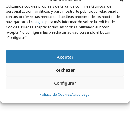
Utilizamos cookies propias y de terceros con fines técnicos, de
personalización, analíticos y para mostrarte publicidad relacionada
Y no sólo la historia resurge, la música vuelve a
con tus preferencias mediante el análisis anónimo de los hábitos de
tomar protagonismo en este lanzamiento que
navegación. Clica
AQUÍ
para más información sobre la Política de
Cookies. Puedes aceptar todas las cookies pulsando el botón
inspirará nuevas coreografías con la música
"Aceptar" o configurarlas o rechazar su uso pulsando el botón
"Configurar".
que se convirtió en número uno hace 30 años.
Las muñecas van acompañadas de una peana
musical con la canción principal de la película,
Aceptar
que seguramente conquistará a una nueva
Rechazar
generación.
Configurar
Política de Cookies
Aviso Legal