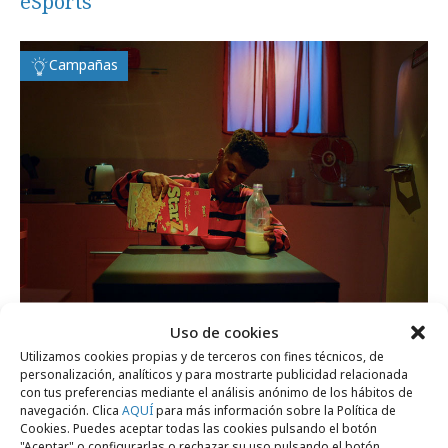
eSports
Campañas
Uso de cookies
Utilizamos cookies propias y de terceros con fines técnicos, de
personalización, analíticos y para mostrarte publicidad relacionada
jueves, 5 de noviembre 2020
con tus preferencias mediante el análisis anónimo de los hábitos de
navegación. Clica
AQUÍ
para más información sobre la Política de
eLaLiga Santander advierte a sus
Cookies. Puedes aceptar todas las cookies pulsando el botón
"Aceptar" o configurarlas o rechazar su uso pulsando el botón