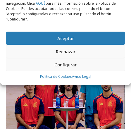
navegación. Clica
AQUÍ
para más información sobre la Política de
Cookies. Puedes aceptar todas las cookies pulsando el botón
"Aceptar" o configurarlas o rechazar su uso pulsando el botón
lunes, 20 de julio 2026
"Configurar".
Cabreiroá celebra el triunfo de La Roja con
una pausa de hidratación
Aceptar
Campañas
Rechazar
Configurar
Política de Cookies
Aviso Legal