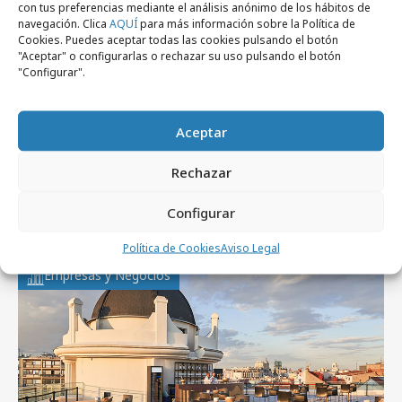
#EconomiadeMercado
con tus preferencias mediante el análisis anónimo de los hábitos de
navegación. Clica
AQUÍ
para más información sobre la Política de
Cookies. Puedes aceptar todas las cookies pulsando el botón
"Aceptar" o configurarlas o rechazar su uso pulsando el botón
jueves, 18 de abril 2013
Campañas
"Configurar".
ING Direct busca Genios del Ahorro
Aceptar
Rechazar
Artículos recientes
Configurar
Política de Cookies
Aviso Legal
Empresas y Negocios