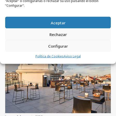
"Aceptar" o configurarlas o rechazar su uso pulsando el botón
"Configurar".
Aceptar
Artículos recientes
Rechazar
Configurar
Empresas y Negocios
Política de Cookies
Aviso Legal