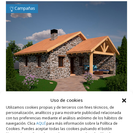
Campañas
Uso de cookies
Utilizamos cookies propias y de terceros con fines técnicos, de
martes, 25 de marzo 2025
personalización, analíticos y para mostrarte publicidad relacionada
Central Lechera Asturiana sortea una casa
con tus preferencias mediante el análisis anónimo de los hábitos de
navegación. Clica
AQUÍ
para más información sobre la Política de
en Asturias
Cookies. Puedes aceptar todas las cookies pulsando el botón