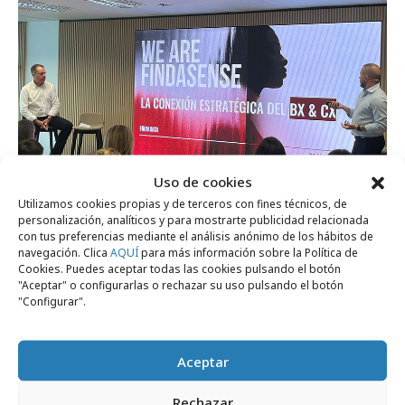
Uso de cookies
Utilizamos cookies propias y de terceros con fines técnicos, de
personalización, analíticos y para mostrarte publicidad relacionada
con tus preferencias mediante el análisis anónimo de los hábitos de
viernes, 19 de septiembre 2025
navegación. Clica
AQUÍ
para más información sobre la Política de
Juernes DEC: cuando la experiencia
Cookies. Puedes aceptar todas las cookies pulsando el botón
"Aceptar" o configurarlas o rechazar su uso pulsando el botón
impulsa a la marca
"Configurar".
Empresas y Negocios
Aceptar
Rechazar