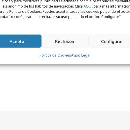
líticos y para mostrarte publicidad relacionada con tus preferencias mediante
lisis anónimo de los hábitos de navegación. Clica
AQUÍ
para más informació
re la Política de Cookies. Puedes aceptar todas las cookies pulsando el botó
intivo de Cofidis tiene como objetivo
eptar" o configurarlas o rechazar su uso pulsando el botón "Configurar".
marca de cara a los clientes en un momento
anado fuerza para afrontar una nueva
Aceptar
Rechazar
Configurar
Política de Cookies
Aviso Legal