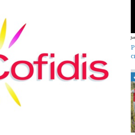
j
P
c