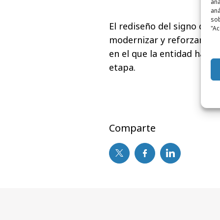
ana
aná
sob
El rediseño del signo dist
"Ac
modernizar y reforzar la 
en el que la entidad ha g
etapa.
Comparte