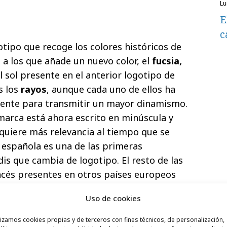
l
E
c
otipo que recoge los colores históricos de
, a los que añade un nuevo color, el
fucsia,
l sol presente en el anterior logotipo de
s los
rayos
, aunque cada uno de ellos ha
rente para transmitir un mayor dinamismo.
arca está ahora escrito en minúscula y
quiere más relevancia al tiempo que se
l española es una de las primeras
is que cambia de logotipo. El resto de las
ncés presentes en otros países europeos
amente hasta marzo.
Uso de cookies
lizamos cookies propias y de terceros con fines técnicos, de personalización,