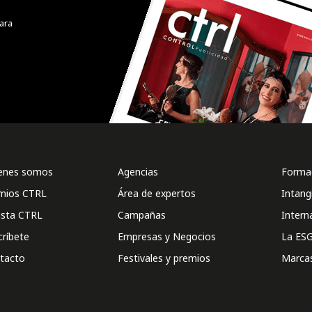
ara
enes somos
Agencias
Formac
mios CTRL
Área de expertos
Intang
ista CTRL
Campañas
Intern
críbete
Empresas y Negocios
La ESG
tacto
Festivales y premios
Marca