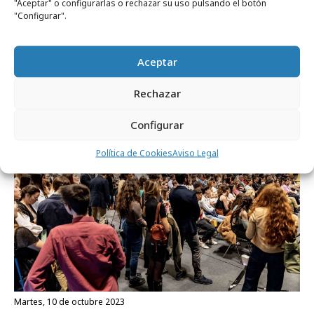
"Aceptar" o configurarlas o rechazar su uso pulsando el botón
"Configurar".
viernes, 5 de julio 2024
Vuelve Madrid Tech Show (16 y 17 de
Aceptar
octubre)
Rechazar
Empresas y Negocios
Configurar
Política de Cookies
Aviso Legal
martes, 10 de octubre 2023