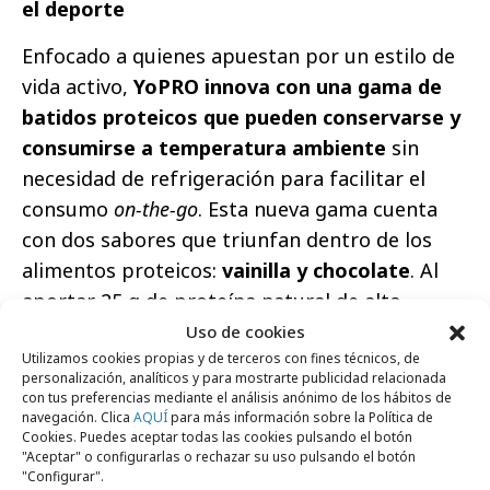
el deporte
Enfocado a quienes apuestan por un estilo de
vida activo,
YoPRO innova con una gama de
batidos proteicos que pueden conservarse y
consumirse a temperatura ambiente
sin
necesidad de refrigeración para facilitar el
consumo
on-the-go
. Esta nueva gama cuenta
con dos sabores que triunfan dentro de los
alimentos proteicos:
vainilla y chocolate
. Al
aportar 25 g de proteína natural de alta
calidad (aportando los 9 aminoácidos
Uso de cookies
Utilizamos cookies propias y de terceros con fines técnicos, de
esenciales, así como 5 g de BCAA), son
personalización, analíticos y para mostrarte publicidad relacionada
perfectas para tomar después de entrenar o
con tus preferencias mediante el análisis anónimo de los hábitos de
navegación. Clica
AQUÍ
para más información sobre la Política de
dónde y cuándo se quiera. Sin azúcares
Cookies. Puedes aceptar todas las cookies pulsando el botón
añadidos (contiene azúcares naturalmente
"Aceptar" o configurarlas o rechazar su uso pulsando el botón
"Configurar".
presentes) ni materia grasa, y sin lactosa,