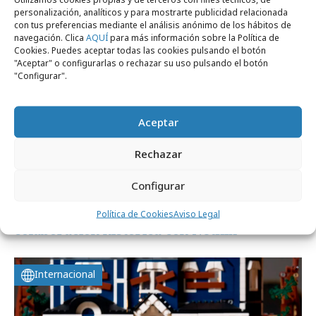
personalización, analíticos y para mostrarte publicidad relacionada
Campañas
con tus preferencias mediante el análisis anónimo de los hábitos de
navegación. Clica
AQUÍ
para más información sobre la Política de
Cookies. Puedes aceptar todas las cookies pulsando el botón
"Aceptar" o configurarlas o rechazar su uso pulsando el botón
"Configurar".
Aceptar
Rechazar
Configurar
domingo, 9 de agosto 2026
Maxibon x Stranger Things, una
Política de Cookies
Aviso Legal
colaboración histórica con Netflix
Internacional