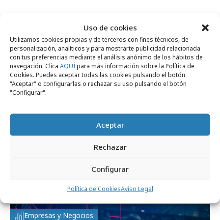
Empresas y Negocios
Uso de cookies
Utilizamos cookies propias y de terceros con fines técnicos, de
personalización, analíticos y para mostrarte publicidad relacionada
con tus preferencias mediante el análisis anónimo de los hábitos de
navegación. Clica
AQUÍ
para más información sobre la Política de
Cookies. Puedes aceptar todas las cookies pulsando el botón
"Aceptar" o configurarlas o rechazar su uso pulsando el botón
"Configurar".
Aceptar
Rechazar
jueves, 22 de enero 2026
Nace un ecosistema gaming
Configurar
hispanoamericano
Política de Cookies
Aviso Legal
Empresas y Negocios