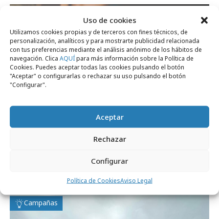
Campañas
Uso de cookies
Utilizamos cookies propias y de terceros con fines técnicos, de
personalización, analíticos y para mostrarte publicidad relacionada
con tus preferencias mediante el análisis anónimo de los hábitos de
navegación. Clica
AQUÍ
para más información sobre la Política de
Cookies. Puedes aceptar todas las cookies pulsando el botón
"Aceptar" o configurarlas o rechazar su uso pulsando el botón
"Configurar".
Aceptar
Rechazar
martes, 14 de julio 2026
Jumbo lanza el nuevo juego de mesa Match
Configurar
My Beat
Política de Cookies
Aviso Legal
Campañas